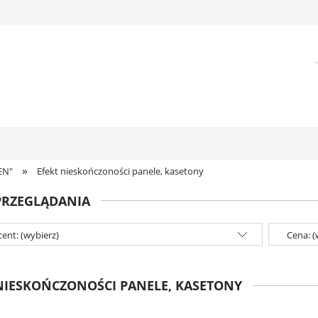
»
EN"
Efekt nieskończoności panele, kasetony
PRZEGLĄDANIA
ent: (wybierz)
Cena: (
NIESKOŃCZONOŚCI PANELE, KASETONY