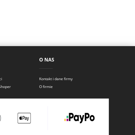
O NAS
ci
Kontakt i dane firmy
 Shoper
O firmie