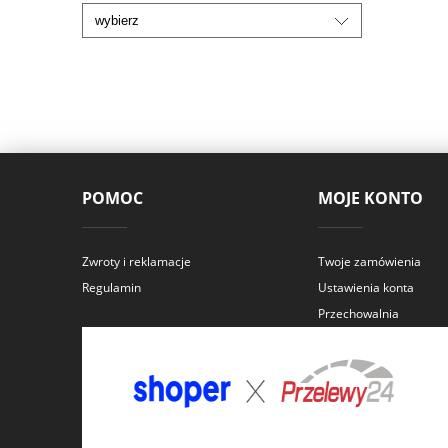
POMOC
MOJE KONTO
Zwroty i reklamacje
Twoje zamówienia
Regulamin
Ustawienia konta
Przechowalnia