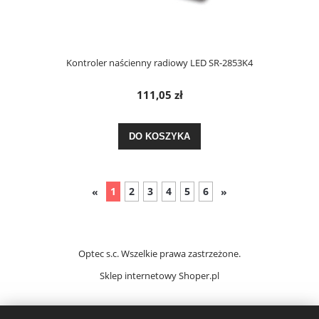
Kontroler naścienny radiowy LED SR-2853K4
111,05 zł
DO KOSZYKA
1
2
3
4
5
6
«
»
Optec s.c. Wszelkie prawa zastrzeżone.
Sklep internetowy
Shoper.pl