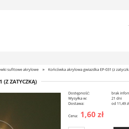
»
wki sufitowe akrylowe
Końcówka akrylowa gwiazdka EP-031 (z zatyczk
(Z ZATYCZKĄ)
Dostępność:
brak infor
Wysyłka w:
21 dni
Dostawa:
od 11,49 z
1,60 zł
Cena:
Cena nie zawiera e
płatności