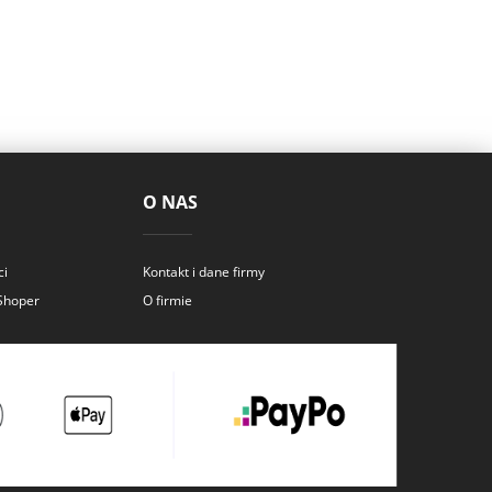
O NAS
ci
Kontakt i dane firmy
 Shoper
O firmie