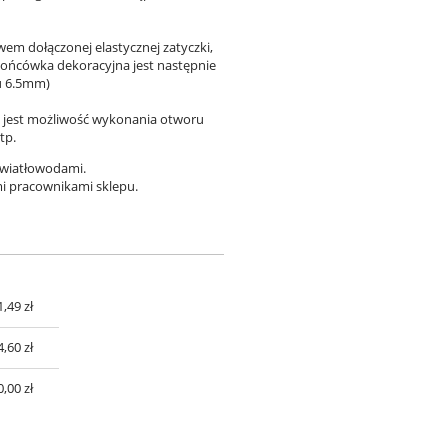
m dołączonej elastycznej zatyczki,
ońcówka dekoracyjna jest następnie
u 6.5mm)
jest możliwość wykonania otworu
tp.
światłowodami.
mi pracownikami sklepu.
1,49 zł
UALNYCH
4,60 zł
0,00 zł