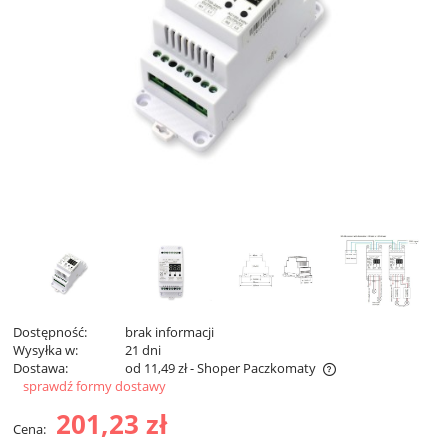
Dostępność:
brak informacji
Wysyłka w:
21 dni
Dostawa:
od 11,49 zł
- Shoper Paczkomaty
sprawdź formy dostawy
Cena nie zawiera ewentualnych kosztów płatności
201,23 zł
Cena: